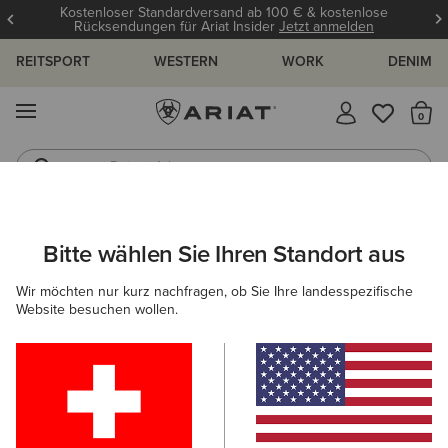
Kostenloser Standardversand ab 100 € & kostenlose
Rücksendungen für Ariat Insider
Jetzt anmelden
REITSPORT
WESTERN
WORK
DENIM
MENÜ
S
Reitstiefel
Jeans
Bitte wählen Sie Ihren Standort aus
C
Wir möchten nur kurz nachfragen, ob Sie Ihre landesspezifische
Website besuchen wollen.