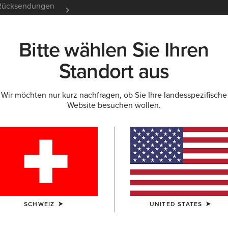
e Rücksendungen
12 Monate Garantie
Mehr er
Bitte wählen Sie Ihren
K
NEU & FEATURED
ARIAT LIFE
OUTLET
Standort aus
Wir möchten nur kurz nachfragen, ob Sie Ihre landesspezifische
Website besuchen wollen.
schlecht
Filtern Nach Größe
SCHWEIZ
UNITED STATES