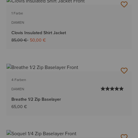
1 Farbe
DAMEN
Clovis Insulated Shirt Jacket
Reduziert von
auf
85,00 €
50,00 €
4 Farben
DAMEN
Breathe 1/2 Zip Baselayer
65,00 €