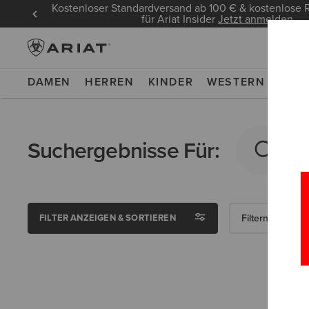
Kostenloser Standardversand ab 100 € & kostenlos
für Ariat Insider
Jetzt anmelden
DAMEN
HERREN
KINDER
WESTERN
WOR
Suchergebnisse Für:
FILTER ANZEIGEN & SORTIEREN
Filtern Nach Ge