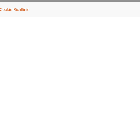
Cookie-Richtlinie
NFORMATION
ÜBER UNS
ndler finden
Über Ariat
ternational
Nachhaltigkeit
bs & Karriere
Presse
ößentabellen
Athleten
ue Fit
iefel-Reparaturservice