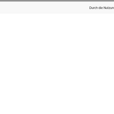
Durch die Nutzung
Werden Sie
Mitglied bei Ariat
Insider
Kostenloser Versand ab 100 €,
kostenlose Rücksendungen und
exklusive Vorteile!