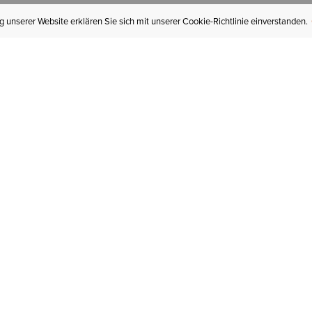
 unserer Website erklären Sie sich mit unserer Cookie-Richtlinie einverstanden.
MEIN KONTO
I
BESTELLSTATUS
RÜCKSENDUNGEN
Mein Konto
Hä
Newsletteranmeldung
In
GESCHENKGUTSCHEINE
Für später gespeichert
Jo
LIEFERUNG & VERSAND
Ariat Insider
Gr
GARANTIE
Tr
KLARNA
St
HILFE