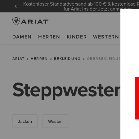
Kostenloser Standardversand ab 100 € & kostenlos
für Ariat Insider
Jetzt anmelden
DAMEN
HERREN
KINDER
WESTERN
WOR
ARIAT
HERREN
BEKLEIDUNG
OBERBEKLEIDUNG
Steppwesten u
Jacken
Westen