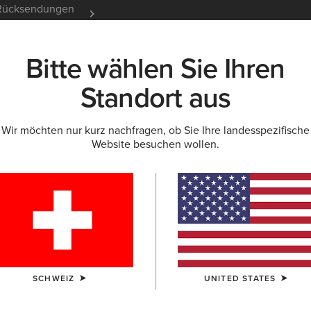
e Rücksendungen
12 Monate Garantie
Mehr er
Bitte wählen Sie Ihren
K
NEU & FEATURED
ARIAT LIFE
OUTLET
Standort aus
Wir möchten nur kurz nachfragen, ob Sie Ihre landesspezifische
Website besuchen wollen.
nd Jacken für H
SCHWEIZ
UNITED STATES