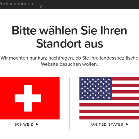
e Rücksendungen
12 Monate Garantie
Mehr er
Bitte wählen Sie Ihren
K
NEU & FEATURED
ARIAT LIFE
OUTLET
Standort aus
Wir möchten nur kurz nachfragen, ob Sie Ihre landesspezifische
ÜR DAMEN
Website besuchen wollen.
ür Damen
SCHWEIZ
UNITED STATES
von den Top-Trends bis zu ewigen Favoriten