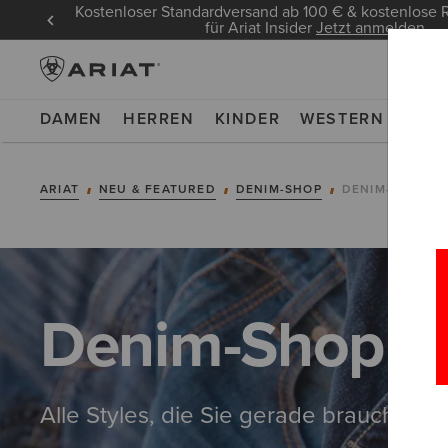
Kostenloser Standardversand ab 100 € & kostenlos
für Ariat Insider
Jetzt anmelden
DAMEN
HERREN
KINDER
WESTERN
WOR
ARIAT
NEU & FEATURED
DENIM-SHOP
DENIM-SHOP F
Denim-Shop f
Alle Styles, die Sie gerade brauchen, 