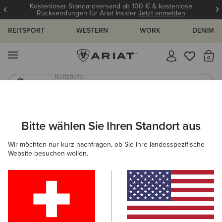
Kostenloser Standardversand ab 100 € & kostenlose
Rücksendungen für Ariat Insider
Jetzt anmelden
REITSPORT
WESTERN
WORK
DENIM
MENÜ
S
Jeans
Westernstiefel
ARIAT
NEU & FEATURED
KOLLEKTIONEN
AMERICANA KOL
Bitte wählen Sie Ihren Standort aus
C
Americana Kollektion
Wir möchten nur kurz nachfragen, ob Sie Ihre landesspezifische
Website besuchen wollen.