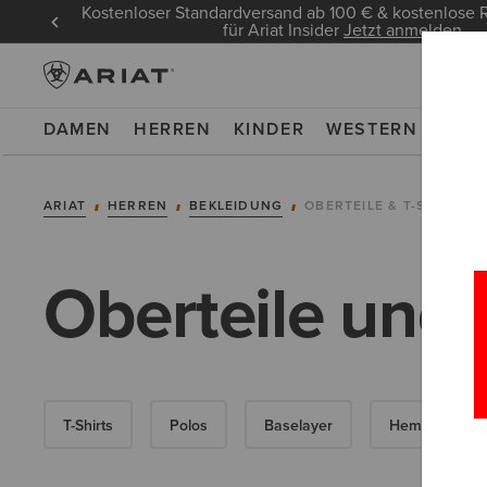
Kostenloser Standardversand ab 100 € & kostenlos
für Ariat Insider
Jetzt anmelden
DAMEN
HERREN
KINDER
WESTERN
WOR
ARIAT
HERREN
BEKLEIDUNG
OBERTEILE & T-SHIRTS
Oberteile und 
T-Shirts
Polos
Baselayer
Hemden