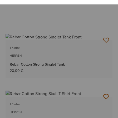
BESTSELLER
1 Farbe
HERREN
Rebar Cotton Strong Singlet Tank
20,00 €
1 Farbe
HERREN