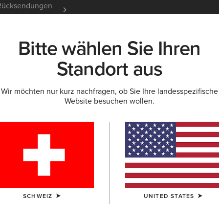
e Rücksendungen
12 Monate Garantie
Mehr er
Bitte wählen Sie Ihren
K
NEU & FEATURED
ARIAT LIFE
OUTLET
Standort aus
Wir möchten nur kurz nachfragen, ob Sie Ihre landesspezifische
Website besuchen wollen.
T-Shirts für Herr
SCHWEIZ
UNITED STATES