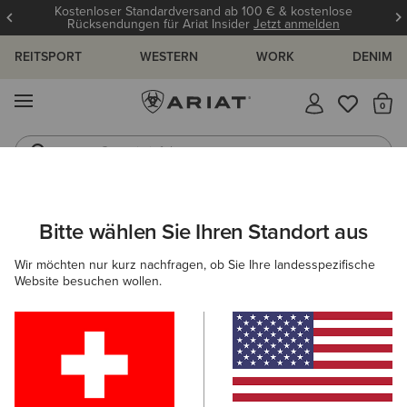
Kostenloser Standardversand ab 100 € & kostenlose
Rücksendungen für Ariat Insider
Jetzt anmelden
REITSPORT
WESTERN
WORK
DENIM
MENÜ
S
Gummistiefel
Reitstiefel
ARIAT
DAMEN
ACCESSOIRES
PFLEGEPRODUKTE
Bitte wählen Sie Ihren Standort aus
C
Pflegeprodukte
Wir möchten nur kurz nachfragen, ob Sie Ihre landesspezifische
Website besuchen wollen.
Schuhpflege
Bekleidung
Filter & Sortieren
3 ARTIKEL