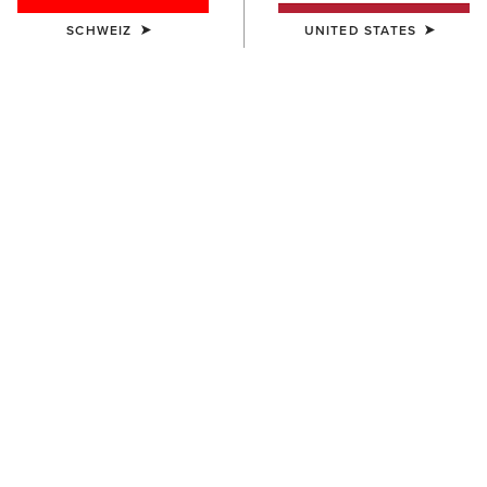
SCHWEIZ
UNITED STATES
DAMEN
DAMEN
Ariat Apparel Proofer
Ariat Technical Apparel Wash
14,00 €
9,00 €
UNISEX
Ariat Footwear Cleaner
10,00 €