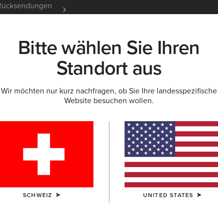
e Rücksendungen
12 Monate Garantie
Mehr er
Bitte wählen Sie Ihren
K
NEU & FEATURED
ARIAT LIFE
OUTLET
Standort aus
Wir möchten nur kurz nachfragen, ob Sie Ihre landesspezifische
Website besuchen wollen.
 für Herren
SCHWEIZ
UNITED STATES