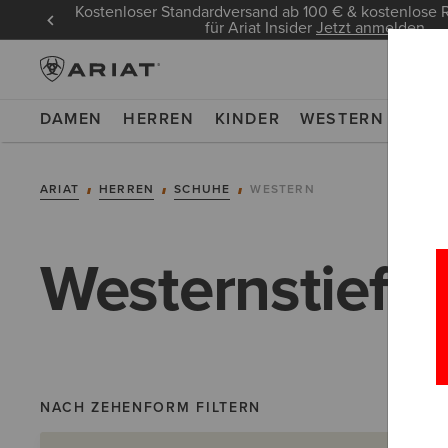
Kostenloser Standardversand ab 100 € & kostenlos
für Ariat Insider
Jetzt anmelden
DAMEN
HERREN
KINDER
WESTERN
WOR
ARIAT
HERREN
SCHUHE
WESTERN
Westernstiefel
NACH ZEHENFORM FILTERN