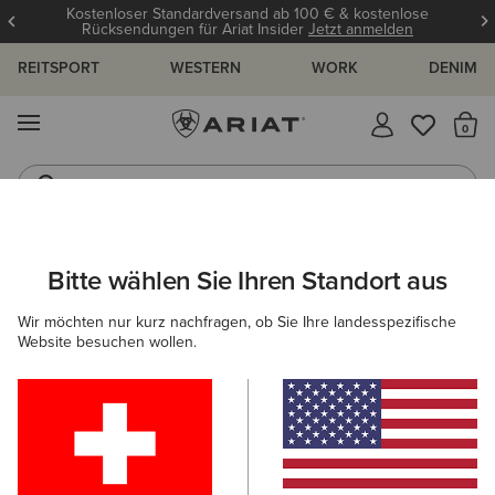
Kostenloser Standardversand ab 100 € & kostenlose
Rücksendungen für Ariat Insider
Jetzt anmelden
REITSPORT
WESTERN
WORK
DENIM
MENÜ
S
Jeans
Westernstiefel
ARIAT
OUTLET
HERREN
DENIM
Bitte wählen Sie Ihren Standort aus
C
Beliebte Suchbegriffe:
Wir möchten nur kurz nachfragen, ob Sie Ihre landesspezifische
Website besuchen wollen.
Stiefel
Schuhe
Jeans
Shirt