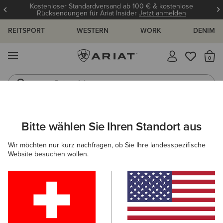
Kostenloser Standardversand ab 100 € & kostenlose
Rücksendungen für Ariat Insider
Jetzt anmelden
REITSPORT
WESTERN
WORK
DENIM
MENÜ
S
Reitstiefel
Jeans
ARIAT
HERREN
ACCESSOIRES
TASCHEN
Bitte wählen Sie Ihren Standort aus
C
Taschen für Herren
Wir möchten nur kurz nachfragen, ob Sie Ihre landesspezifische
Website besuchen wollen.
Reitzubehörtaschen
Freizeittaschen
Filter & Sortieren
5 ARTIKEL