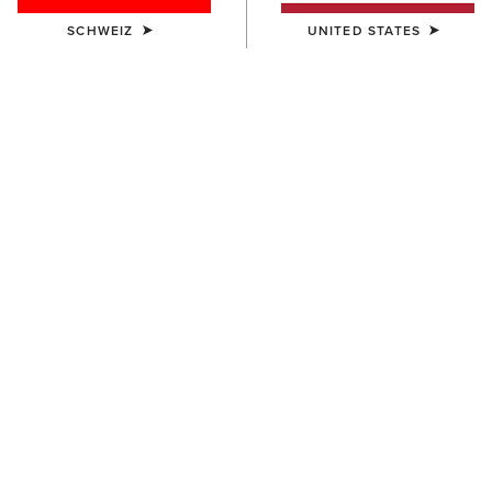
SCHWEIZ
UNITED STATES
UNISEX
UNISEX
Stride Backpack
Collegiate Tote
80,00 €
75,00 €
UNISEX
HERREN
Stride Backpack
Southwest Diamond Stripe
Print Backpack
80,00 €
65,00 €