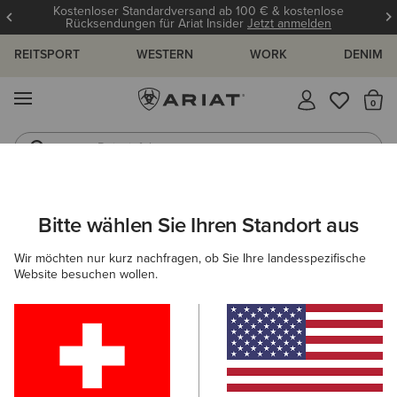
Kostenloser Standardversand ab 100 € & kostenlose
Rücksendungen für Ariat Insider
Jetzt anmelden
REITSPORT
WESTERN
WORK
DENIM
MENÜ
S
Reitstiefel
Jeans
Bitte wählen Sie Ihren Standort aus
C
UNGEN UND GUIDES
BLOG
ATHLETEN
EVENTS
Wir möchten nur kurz nachfragen, ob Sie Ihre landesspezifische
Website besuchen wollen.