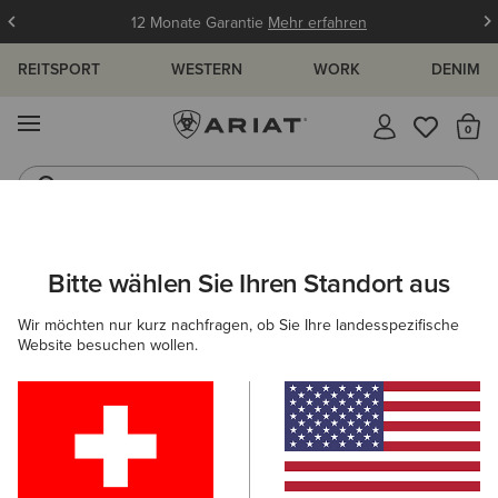
12 Monate Garantie
Mehr erfahren
REITSPORT
WESTERN
WORK
DENIM
MENÜ
S
Westernstiefel
Gummistiefel
Bitte wählen Sie Ihren Standort aus
C
Wir möchten nur kurz nachfragen, ob Sie Ihre landesspezifische
Website besuchen wollen.