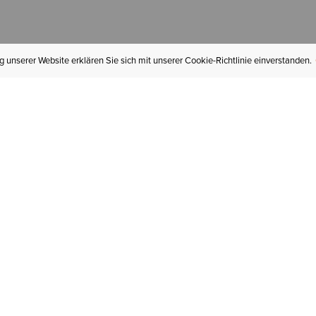
 unserer Website erklären Sie sich mit unserer Cookie-Richtlinie einverstanden.
MEIN KONTO
I
BESTELLSTATUS
RÜCKSENDUNGEN
Mein Konto
Hä
Newsletteranmeldung
In
GESCHENKGUTSCHEINE
Für später gespeichert
Jo
LIEFERUNG & VERSAND
Ariat Insider
Gr
GARANTIE
Tr
KLARNA
St