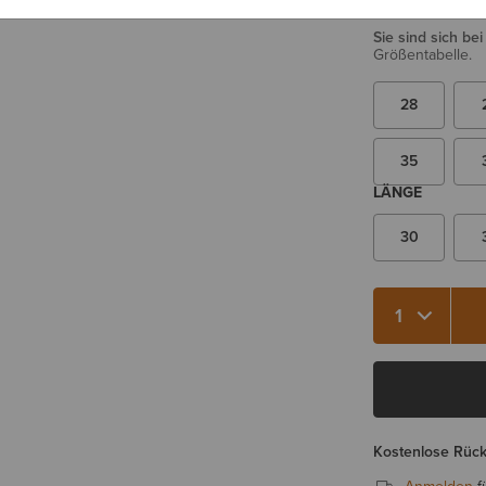
TAILLE
Sie sind sich be
Größentabelle.
28
35
LÄNGE
30
Menge 1
Kostenlose Rüc