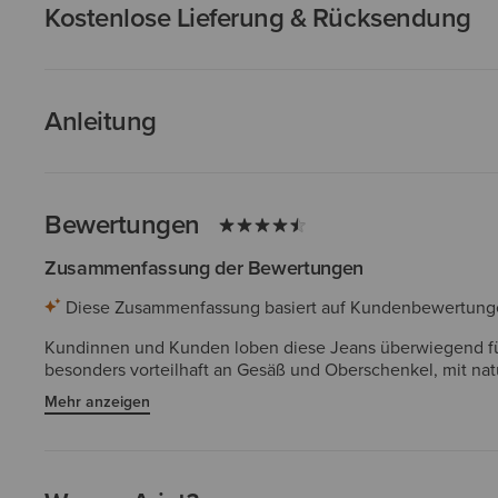
Kostenlose Lieferung & Rücksendung
Anleitung
Bewertungen
Zusammenfassung der Bewertungen
Diese Zusammenfassung basiert auf Kundenbewertungen 
Kundinnen und Kunden loben diese Jeans überwiegend für 
besonders vorteilhaft an Gesäß und Oberschenkel, mit natü
gelobt, mit stabilen Reißverschlüssen, verstärkten Nähte
Mehr anzeigen
bestimmten Modellen, da diese eher gerade oder bootcut 
Lieblingsbegleiter.