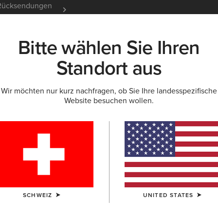
e Rücksendungen
12 Monate Garantie
Mehr er
Bitte wählen Sie Ihren
K
NEU & FEATURED
ARIAT LIFE
OUTLET
Standort aus
Wir möchten nur kurz nachfragen, ob Sie Ihre landesspezifische
Website besuchen wollen.
M7 Rocker
Jean
100,00 €
(122
FARBE:
SUMMI
SCHWEIZ
UNITED STATES