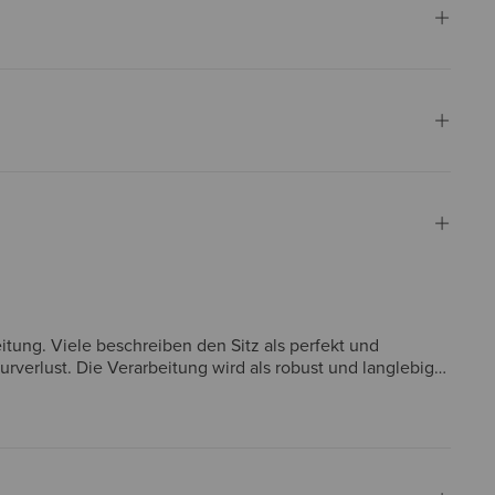
ung. Viele beschreiben den Sitz als perfekt und
rverlust. Die Verarbeitung wird als robust und langlebig
n Verwirrung über die Bezeichnung "Slim Fit" bei
ten Käufer diese Jeans als zuverlässige