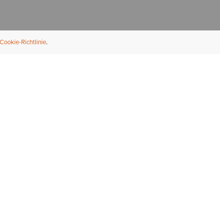
Cookie-Richtlinie
NFORMATION
ÜBER UNS
ndler finden
Über Ariat
ternational
Nachhaltigkeit
bs & Karriere
Presse
ößentabellen
Athleten
ue Fit
iefel-Reparaturservice