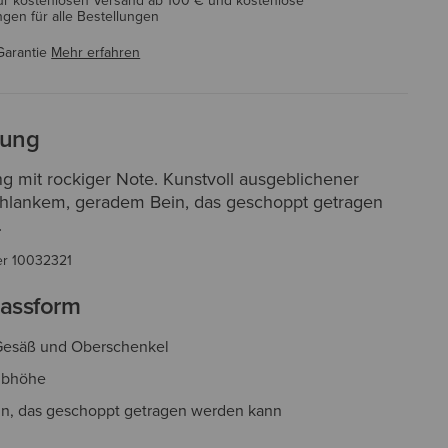
ür kostenlosen Versand ab 100 € und kostenlose
en für alle Bestellungen
Garantie
Mehr erfahren
bung
g mit rockiger Note. Kunstvoll ausgeblichener
hlankem, geradem Bein, das geschoppt getragen
.
er
10032321
assform
Gesäß und Oberschenkel
eibhöhe
in, das geschoppt getragen werden kann