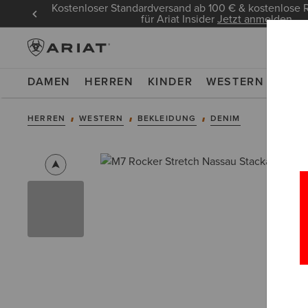
Kostenloser Standardversand ab 100 € & kostenlos
für Ariat Insider
Jetzt anmelden
DAMEN
HERREN
KINDER
WESTERN
WOR
HERREN
WESTERN
BEKLEIDUNG
DENIM