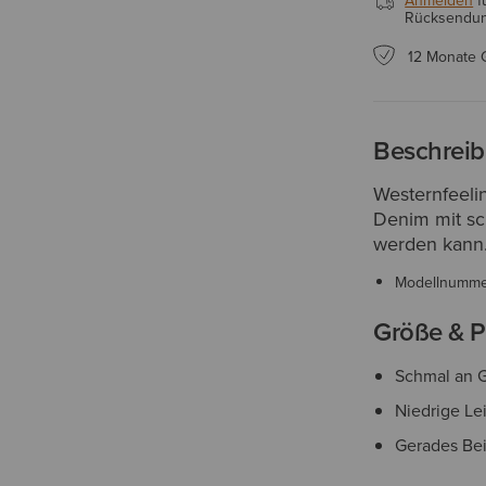
Anmelden
f
Rücksendung
12 Monate 
Beschrei
Westernfeelin
Denim mit sc
werden kann
Modellnumm
Größe & P
Schmal an 
Niedrige L
Gerades Be