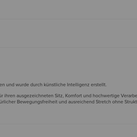
und wurde durch künstliche Intelligenz erstellt.
ihren ausgezeichneten Sitz, Komfort und hochwertige Verarbeit
rlicher Bewegungsfreiheit und ausreichend Stretch ohne Struktu
n und tiefen Taschen. Einige Kundinnen und Kunden berichten vo
wirken. Trotz dieser geringen Abweichungen betrachten die meis