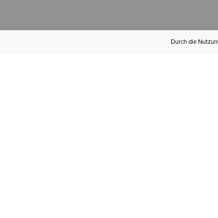
Durch die Nutzung
Werden Sie
Mitglied bei Ariat
Insider
Kostenloser Versand ab 100 €,
kostenlose Rücksendungen und