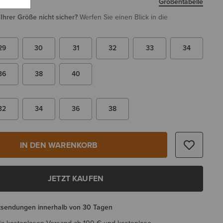
Größentabelle
i Ihrer Größe nicht sicher?
Werfen Sie einen Blick in die
29
30
31
32
33
34
36
38
40
32
34
36
38
IN DEN WARENKORB
JETZT KAUFEN
ksendungen innerhalb von 30 Tagen