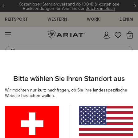
Kostenloser Standardversand ab 100 € & kostenlose
Rücksendungen für Ariat Insider
Jetzt anmelden
REITSPORT
WESTERN
WORK
DENIM
MENÜ
S
Reitstiefel
Jeans
ARIAT
HERREN
WESTERN
BEKLEIDUNG
DENIM
Bitte wählen Sie Ihren Standort aus
C
Cowboy-Jeans für Herren
Wir möchten nur kurz nachfragen, ob Sie Ihre landesspezifische
Website besuchen wollen.
Oberteile & T-Shirts
Oberbekleidung
Sweatshirts & H
10 ARTIKEL
Filter & Sortieren