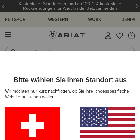
Kostenloser Standardversand ab 100 € & kostenlose
Rücksendungen für Ariat Insider
Jetzt anmelden
REITSPORT
WESTERN
WORK
DENIM
MENÜ
S
Reitstiefel
Jeans
DAMEN
WESTERN
ACCESSOIRES
SCHALS
Bitte wählen Sie Ihren Standort aus
C
Wildrag Southwest Scarf
Wir möchten nur kurz nachfragen, ob Sie Ihre landesspezifische
Website besuchen wollen.
50,00 €