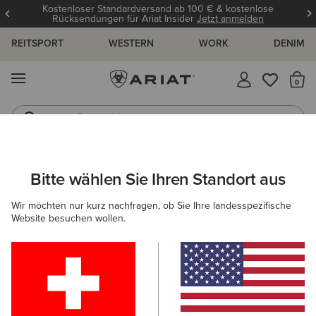
Kostenloser Standardversand ab 100 € & kostenlose
Rücksendungen für Ariat Insider
Jetzt anmelden
REITSPORT
WESTERN
WORK
DENIM
MENÜ
S
Reitstiefel
Jeans
ARIAT
DAMEN
WESTERN
ACCESSOIRES
SCHALS
Bitte wählen Sie Ihren Standort aus
C
Western-Schals für Damen
Wir möchten nur kurz nachfragen, ob Sie Ihre landesspezifische
Website besuchen wollen.
Gürtel
Caps
Socken
Taschen & Geldbörsen
Filter & Sortieren
5 ARTIKEL