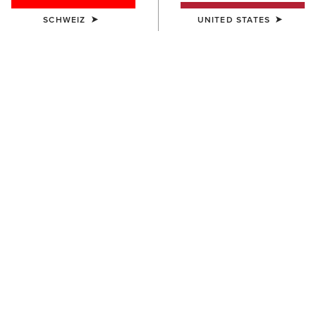
SCHWEIZ
UNITED STATES
UNISEX
DAMEN
Ariat Bandana
Wildrag Southwest Scarf
7,00 €
50,00 €
DAMEN
DAMEN
Wildrag Desert Cowboy Scarf
Floral Embossed Scarf Slide
50,00 €
14,00 €