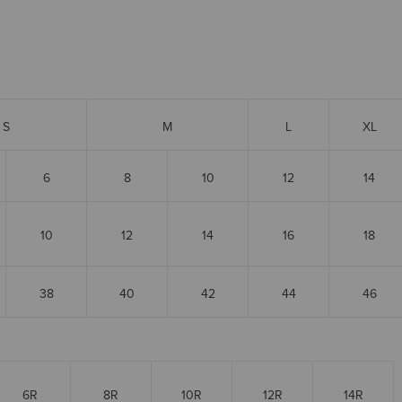
S
M
L
XL
6
8
10
12
14
10
12
14
16
18
38
40
42
44
46
6R
8R
10R
12R
14R