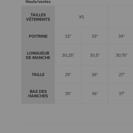
Hauts/vestes
TAILLES
XS
VÊTEMENTS
POITRINE
32"
33"
34"
LONGUEUR
30,25"
30,5"
30,75"
DE MANCHE
TAILLE
25"
26"
27"
BAS DES
35"
36"
37"
HANCHES