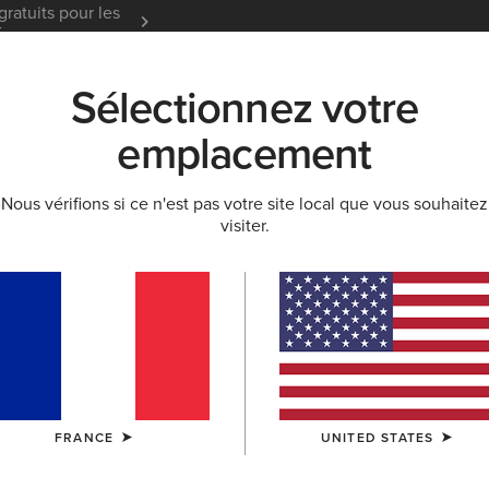
gratuits pour les
Garantie 12 mois
En Savoir
t
Sélectionnez votre
K
NOUVEAUTÉS & SÉLECTIONS
ARIAT LIFE
OU
emplacement
Nous vérifions si ce n'est pas votre site local que vous souhaitez
visiter.
Guides des tailles
FEMME
HOMME
ENFANT
CHIEN
PANTALONS
CHAUSSURES
ACCESSOI
UTS
FRANCE
UNITED STATES