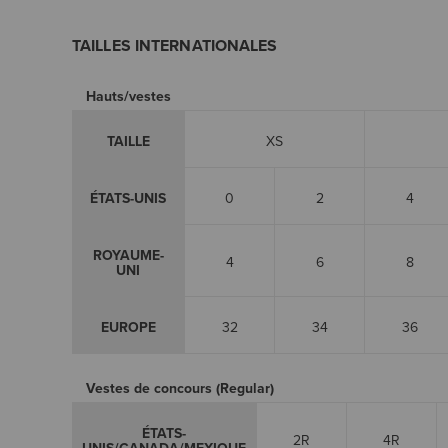
TAILLES INTERNATIONALES
Hauts/vestes
TAILLE
XS
ÉTATS-UNIS
0
2
4
ROYAUME-
4
6
8
UNI
EUROPE
32
34
36
Vestes de concours (Regular)
ÉTATS-
2R
4R