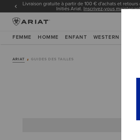
Livraison gratuite à partir de 100 € d'achats et retours 
Initiés Ariat.
Inscrivez-vous maintenan
FEMME
HOMME
ENFANT
WESTERN
WOR
ARIAT
GUIDES DES TAILLES
HA