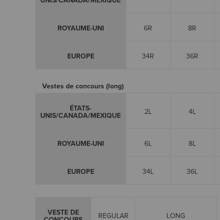
UNIS/CANADA/MEXIQUE
ROYAUME-UNI
6R
8R
EUROPE
34R
36R
Vestes de concours (long)
ÉTATS-
2L
4L
UNIS/CANADA/MEXIQUE
ROYAUME-UNI
6L
8L
EUROPE
34L
36L
VESTE DE
REGULAR
LONG
CONCOURS