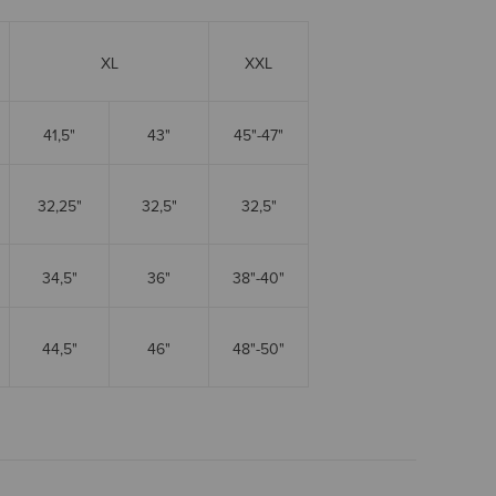
XL
XXL
41,5"
43"
45"-47"
32,25"
32,5"
32,5"
34,5"
36"
38"-40"
44,5"
46"
48"-50"