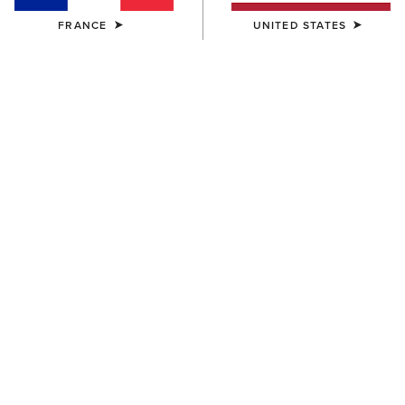
FRANCE
UNITED STATES
ENFANT
ENFANT
Ariat 2.0 Hoodie
Martine Sweatshirt
35,00 €
35,00 €
ENFANT
ENFANT
Martine Sweatshirt
Team EQ 1/2 Zip Pullover
35,00 €
55,00 €