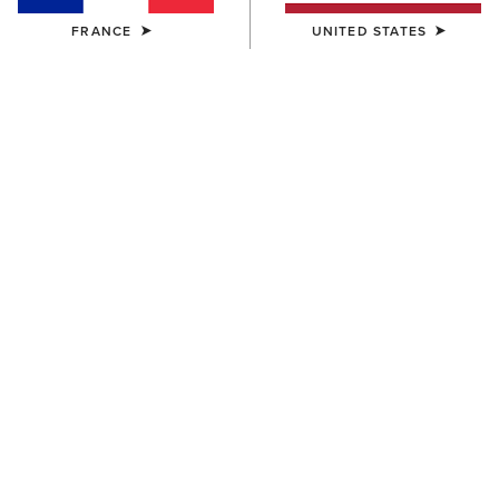
FRANCE
UNITED STATES
HOMME
HOMME
Pro Performance Wide
Pro Performance Round Toe
Square Toe Insole
Insole
14,00 €
14,00 €