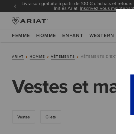
Livraison gratuite à partir de 100 € d'achats et retours 
Initiés Ariat.
Inscrivez-vous maintenan
FEMME
HOMME
ENFANT
WESTERN
WOR
ARIAT
HOMME
VÊTEMENTS
VÊTEMENTS D'EXTÉRIEUR
Vestes et ma
Vestes
Gilets