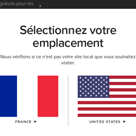
gratuits pour les
Garantie 12 mois
En Savoir
t
Sélectionnez votre
K
NOUVEAUTÉS & SÉLECTIONS
ARIAT LIFE
OU
emplacement
Nous vérifions si ce n'est pas votre site local que vous souhaitez
visiter.
nteaux homme
FRANCE
UNITED STATES