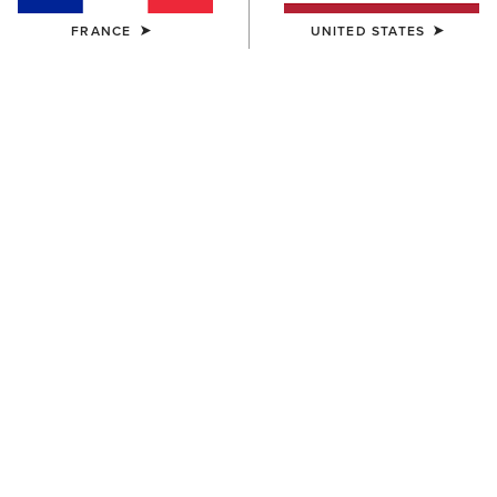
FRANCE
UNITED STATES
FEMME
FEMME
Lattice Western Shirt
Horseshoe Western Snap
Shirt
65,00 €
65,00 €
FEMME
FEMME
Billie Jean Western Shirt
VentTEK Western Shirt
60,00 €
70,00 €