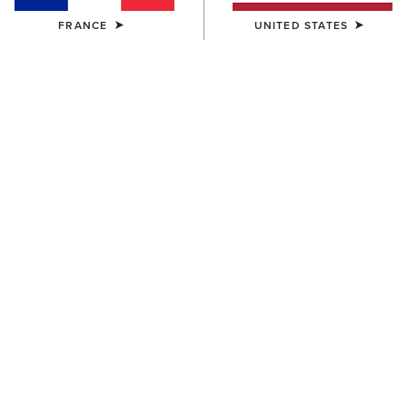
FRANCE
UNITED STATES
Vous hésitez entre
plusieurs tailles ?
Avec l’outil True Fit, trouver la taille parfaite est
un jeu d’enfant.