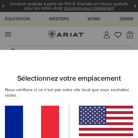
Livraison gratuite à partir de 100 € d'achats et retours gratuits
pour les Initiés Ariat.
Inscrivez-vous maintenant
ÉQUITATION
WESTERN
WORK
DENIM
MENU
Il
Bottes de Pluie
Bottes Western
Sélectionnez votre emplacement
C
Nous vérifions si ce n'est pas votre site local que vous souhaitez
visiter.