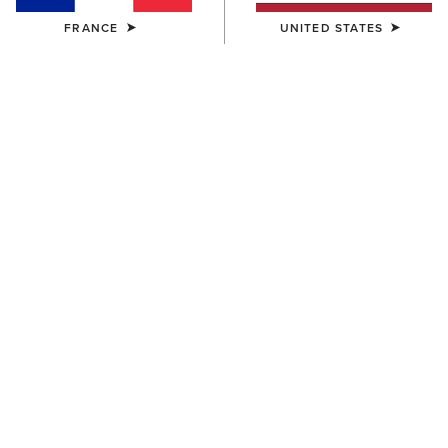
FRANCE
UNITED STATES
ENFANT
ENFANT
Whitby Chelsea Boot
Palmer R Toe Western Boot
70,00 €
95,00 €
ENFANT
ENFANT
Whitby Chelsea Boot
Westwood Wide Square Toe
Western Boot
70,00 €
100,00 €