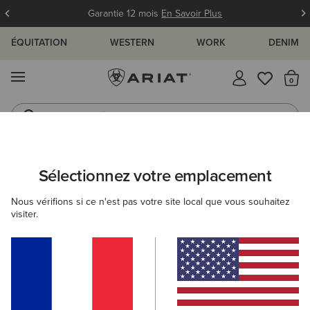
Garantie 12 mois
En Savoir Plus
ÉQUITATION
WESTERN
WORK
DENIM
MENU
Il
Jeans
Bottes
ARIAT
FEMME
ACCESSOIRES
ACCESSOIRES POUR CHIENS
Sélectionnez votre emplacement
C
Recherches populaires :
Nous vérifions si ce n'est pas votre site local que vous souhaitez
visiter.
Bottes
Chaussures
Jeans
Chemise