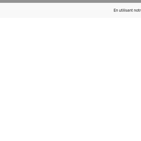
En utilisant not
Devenez Initié(e)
Ariat
Bénéficiez de la livraison gratuite à
partir de 100 € d'achats, des retours
gratuits et d'avantages exclusifs !­