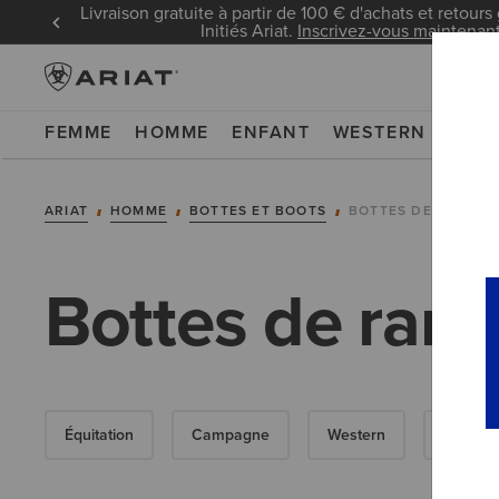
Livraison gratuite à partir de 100 € d'achats et retours 
Initiés Ariat.
Inscrivez-vous maintenan
FEMME
HOMME
ENFANT
WESTERN
WOR
ARIAT
HOMME
BOTTES ET BOOTS
BOTTES DE RANDO
Bottes de ra
Équitation
Campagne
Western
Travail