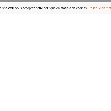
re site Web, vous acceptez notre politique en matière de cookies.
Politique en mat
COMPTE
I
STATUT DE LA
COMMANDE
Mon compte
Tr
RETOURS
Inscription au courriel
In
СARTES-CADEAUX
Enregistré pour plus tard
Ca
EXPÉDITION &
LIVRAISON
Initiés Ariat
Ta
GARANTIE
Tr
KLARNA
No
de