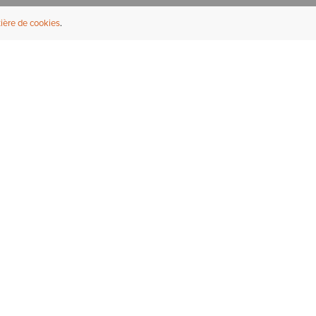
ière de cookies
NFORMATIONS UTILES
À PROPOS
ouver un revendeur
À propos d'Ariat
ternational
Durabilité
rrières
Presse
bleaux des tailles
Athlètes
ue Fit
uveau service de réparation
 bottes