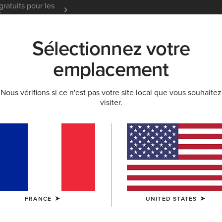
gratuits pour les
Garantie 12 mois
En Savoir
t
Sélectionnez votre
K
NOUVEAUTÉS & SÉLECTIONS
ARIAT LIFE
OU
emplacement
Nous vérifions si ce n'est pas votre site local que vous souhaitez
NNÉE
visiter.
ndonnée homme
Bottes De Pluie
Chaussures De Loisir
Chausson
FRANCE
UNITED STATES