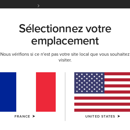
Livraison gratuite à partir de 100 € d'achats et 
Initiés Ariat.
Inscrivez-vous ma
Sélectionnez votre
K
NOUVEAUTÉS & SÉLECTIONS
ARIAT LIFE
OU
emplacement
Nous vérifions si ce n'est pas votre site local que vous souhaitez
VESTES
visiter.
e
FRANCE
UNITED STATES