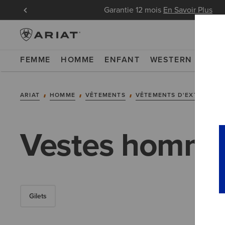
 pour les
Garantie 12 mois
En Savoir Plus
FEMME
HOMME
ENFANT
WESTERN
WOR
ARIAT
HOMME
VÊTEMENTS
VÊTEMENTS D'EXTÉRIEUR
Vestes homm
Gilets