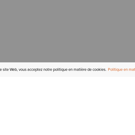
re site Web, vous acceptez notre politique en matière de cookies.
Politique en mat
COMPTE
I
STATUT DE LA
COMMANDE
Mon compte
Tr
RETOURS