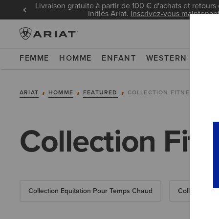
Livraison gratuite à partir de 100 € d'achats et retours 
Initiés Ariat.
Inscrivez-vous maintenan
FEMME
HOMME
ENFANT
WESTERN
WOR
ARIAT
HOMME
FEATURED
COLLECTION FITNESS
Collection Fi
Collection Equitation Pour Temps Chaud
Collection T