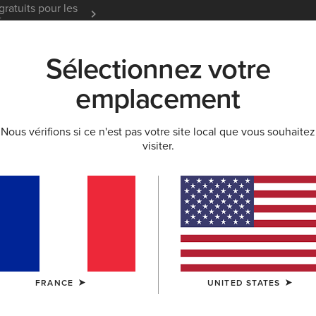
gratuits pour les
Garantie 12 mois
En Savoir
t
Sélectionnez votre
K
NOUVEAUTÉS & SÉLECTIONS
ARIAT LIFE
OU
emplacement
Nous vérifions si ce n'est pas votre site local que vous souhaitez
visiter.
tness Homme
emps Chaud
Pour Les Jours De Pluie
Équipement Concou
FRANCE
UNITED STATES