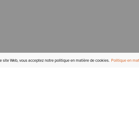
re site Web, vous acceptez notre politique en matière de cookies.
Politique en mat
COMPTE
I
STATUT DE LA
COMMANDE
Mon compte
Tr
RETOURS
Inscription au courriel
In
СARTES-CADEAUX