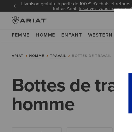
Livraison gratuite à partir de 100 € d'achats et retours 
Initiés Ariat.
Inscrivez-vous maintenan
FEMME
HOMME
ENFANT
WESTERN
WOR
ARIAT
HOMME
TRAVAIL
BOTTES DE TRAVAIL
Bottes de trav
homme