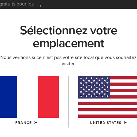
gratuits pour les
Garantie 12 mois
En Savoir
t
Sélectionnez votre
K
NOUVEAUTÉS & SÉLECTIONS
ARIAT LIFE
OU
emplacement
Nous vérifions si ce n'est pas votre site local que vous souhaitez
visiter.
ail et chaussures
FRANCE
UNITED STATES