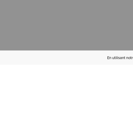
En utilisant not
Devenez Initié(e)