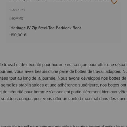
Couleur 1
HOMME
Heritage IV Zip Steel Toe Paddock Boot
190,00 €
s de travail et de sécurité pour homme est conçue pour offrir une séc
urnée, vous avez besoin d'une paire de bottes de travail adaptée. N
rtées tout au long de la journée. Nous avons développé nos bottes 
s semelles stabilisatrices et une adhérence supérieure, nos bottes o
 et de sécurité pour homme s'associent particulièrement bien aux
vête
sont tous conçus pour vous offrir un confort maximal dans des cond
ures de travail pour homme adaptées à toutes sortes d'activités et 