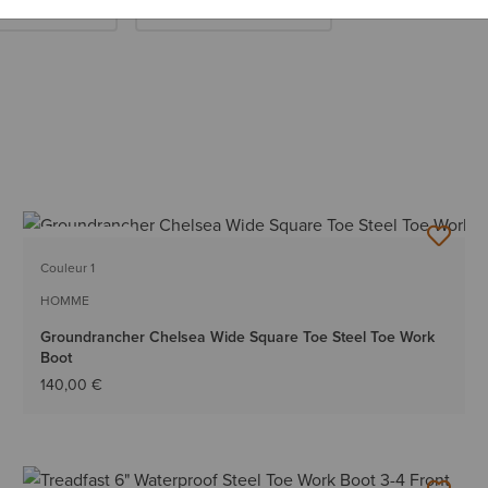
es Coque Acier
Bottes Coque Carbone
NOUVEAU
Couleur 1
HOMME
Groundrancher Chelsea Wide Square Toe Steel Toe Work
Boot
140,00 €