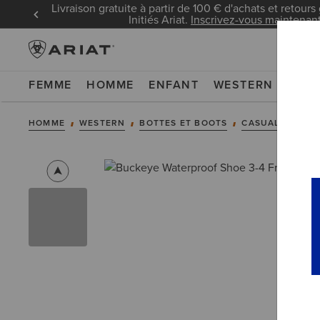
Livraison gratuite à partir de 100 € d'achats et retours 
Initiés Ariat.
Inscrivez-vous maintenan
FEMME
HOMME
ENFANT
WESTERN
WOR
HOMME
WESTERN
BOTTES ET BOOTS
CASUAL