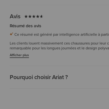
Avis
Résumé des avis
Ce résumé est généré par intelligence artificielle à partir
Les clients louent massivement ces chaussures pour leur conf
remarquable pour les longues journées et le design polyvalen
construction robuste assure un confort toute la journée. B
Afficher plus
mentionnent des préoccupations mineures concernant les p
Pourquoi choisir Ariat ?