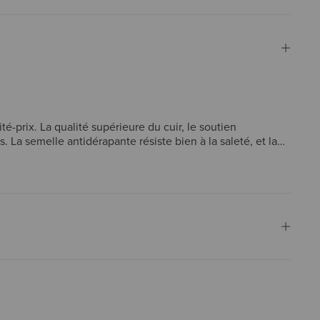
é-prix. La qualité supérieure du cuir, le soutien
. La semelle antidérapante résiste bien à la saleté, et la
uotidien qu'en tenue habillée. Quelques clients
 les clients recommandent vivement ces chaussures.