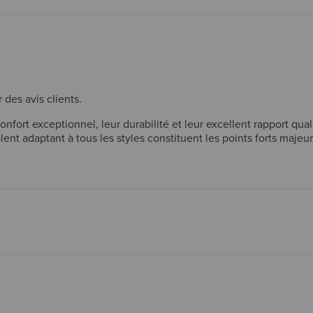
 des avis clients.
ort exceptionnel, leur durabilité et leur excellent rapport qualit
t adaptant à tous les styles constituent les points forts majeurs
eaucoup apprécient leur polyvalence, les portant aussi bien au q
ointures larges, mais ces critiques restent rares. Globalement,