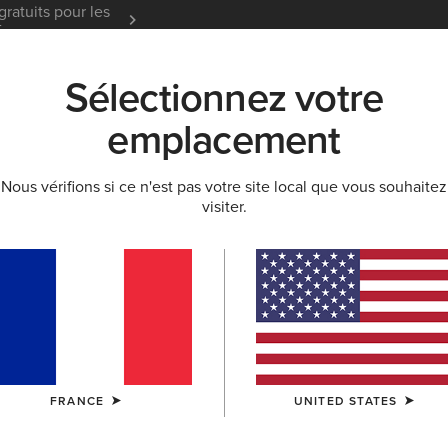
gratuits pour les
Garantie 12 mois
En Savoir
t
Sélectionnez votre
K
NOUVEAUTÉS & SÉLECTIONS
ARIAT LIFE
OU
emplacement
Nous vérifions si ce n'est pas votre site local que vous souhaitez
visiter.
Buckeye 
125,00 €
(61)
COULEUR:
ART
FRANCE
UNITED STATES
TAILLE