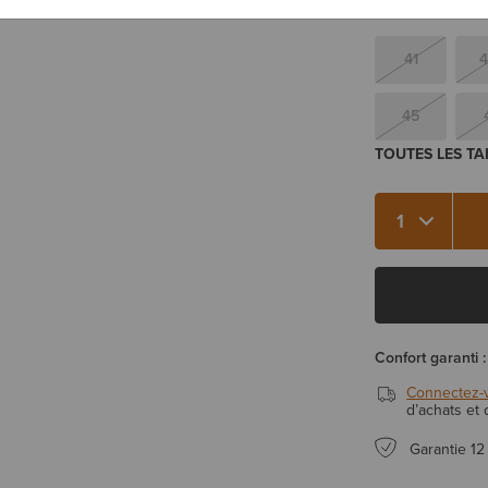
Vous hésitez ent
41
4
45
TOUTES LES TA
Qté 1
Confort garanti :
Connectez-
d’achats et
Garantie 12