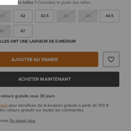
re plusieurs tailles ?
Consultez le guide des tailles.
1.5
42
42.5
43
44
44.5
46
47
ILLES ONT UNE LARGEUR DE D-MEDIUM
AJOUTER AU PANIER
ACHETER MAINTENANT
 retours gratuits sous 30 jours
vous
pour bénéficier de la livraison gratuite à partir de 100 €
 des retours gratuits sur toutes les commandes
 mois
En savoir plus