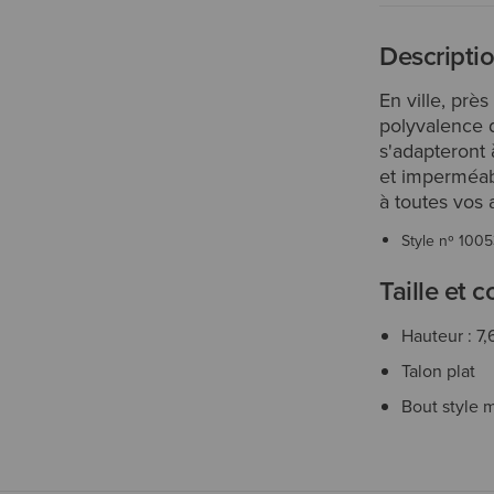
Descripti
En ville, prè
polyvalence d
s'adapteront 
et imperméab
à toutes vos a
Style nº
100
Taille et 
Hauteur : 7
Talon plat
Bout style 