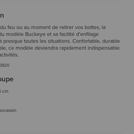
on
s du feu ou au moment de retirer vos bottes, la
u modèle Buckeye et sa facilité d'enfilage
à presque toutes les situations. Confortable, durable
le, ce modèle deviendra rapidement indispensable
ctivités.
53820
coupe
,6 cm
mocassin