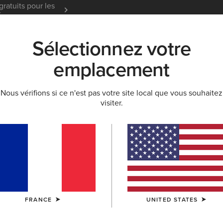
gratuits pour les
Garantie 12 mois
En Savoir
t
Sélectionnez votre
K
NOUVEAUTÉS & SÉLECTIONS
ARIAT LIFE
OU
emplacement
HION
Nous vérifions si ce n'est pas votre site local que vous souhaitez
visiter.
Addison 
215,00 €
(9)
COULEUR:
CA
FRANCE
UNITED STATES
TAILLE