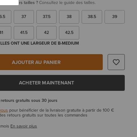
re plusieurs tailles ?
Consultez le guide des tailles.
6.5
37
37.5
38
38.5
39
41
41.5
42
42.5
ILLES ONT UNE LARGEUR DE B-MEDIUM
AJOUTER AU PANIER
ACHETER MAINTENANT
 retours gratuits sous 30 jours
vous
pour bénéficier de la livraison gratuite à partir de 100 €
 des retours gratuits sur toutes les commandes
 mois
En savoir plus