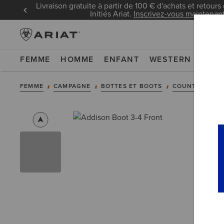
Livraison gratuite à partir de 100 € d'achats et retours 
Initiés Ariat.
Inscrivez-vous maintenan
FEMME
HOMME
ENFANT
WESTERN
WOR
FEMME
CAMPAGNE
BOTTES ET BOOTS
COUNTRY FAS