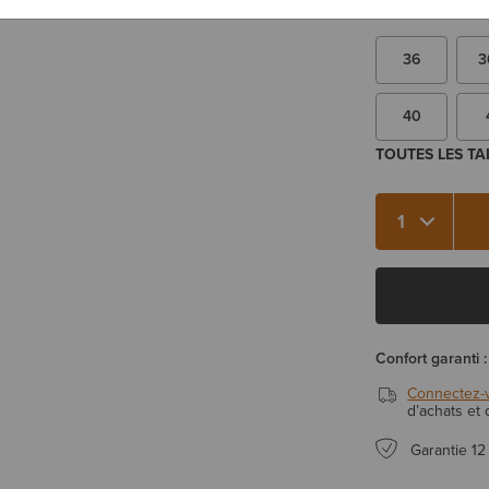
Vous hésitez ent
36
3
40
TOUTES LES TA
Qté 1
Confort garanti :
Connectez-
d’achats et
Garantie 12