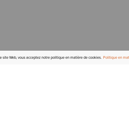
re site Web, vous acceptez notre politique en matière de cookies.
Politique en mat
COMPTE
I
STATUT DE LA
COMMANDE
Mon compte
Tr
RETOURS
Inscription au courriel
In
СARTES-CADEAUX
Enregistré pour plus tard
Ca