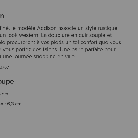
on
ffiné, le modèle Addison associe un style rustique
un look western. La doublure en cuir souple et
ble procureront à vos pieds un tel confort que vous
 vous portez des talons. Une paire parfaite pour
 une journée shopping en ville.
3767
coupe
8 cm
on : 6,3 cm