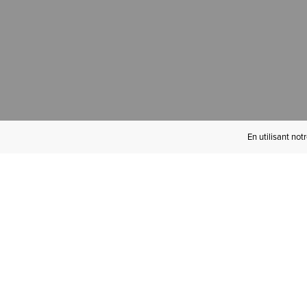
En utilisant not
Devenez Initié(e)
Ariat