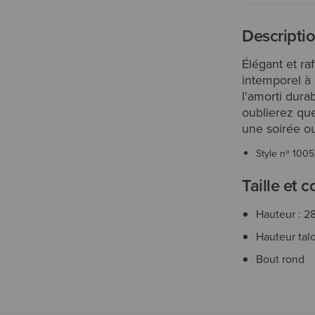
Descripti
Élégant et ra
intemporel à 
l'amorti dura
oublierez que
une soirée ou
Style nº
1005
Taille et 
Hauteur : 2
Hauteur tal
Bout rond