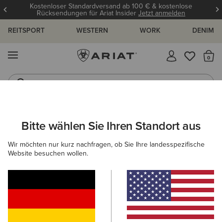
Kostenloser Standardversand ab 100 € & kostenlose
Rücksendungen für Ariat Insider
Jetzt anmelden
REITSPORT
WESTERN
WORK
DENIM
MENÜ
S
Jeans
Westernstiefel
DAMEN
REITEN
BEKLEIDUNG
TURNIERBEKLEIDUNG
Bitte wählen Sie Ihren Standort aus
C
Ascent Show Shirt
Wir möchten nur kurz nachfragen, ob Sie Ihre landesspezifische
Website besuchen wollen.
Reduziert von
auf
95,00 €
45,00 €
(7)