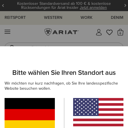
Kostenloser Standardversand ab 100 € & kostenlose
Rücksendungen für Ariat Insider
Jetzt anmelden
REITSPORT
WESTERN
WORK
DENIM
MENÜ
S
Reitstiefel
Jeans
ARIAT
GESCHENKE
GESCHENKE FÜR KINDER
Bitte wählen Sie Ihren Standort aus
C
Geschenke Für Kinder
Wir möchten nur kurz nachfragen, ob Sie Ihre landesspezifische
Website besuchen wollen.
Komfort trifft Langlebigkeit – mit einem
Hauch Festtagsstimmung