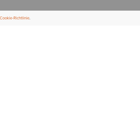
Cookie-Richtlinie
NFORMATION
ÜBER UNS
ndler finden
Über Ariat
ternational
Nachhaltigkeit
bs & Karriere
Presse
ößentabellen
Athleten
ue Fit