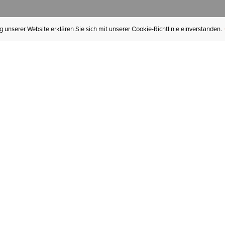
 unserer Website erklären Sie sich mit unserer Cookie-Richtlinie einverstanden.
MEIN KONTO
I
BESTELLSTATUS
RÜCKSENDUNGEN
Mein Konto
Hä
Newsletteranmeldung
In
GESCHENKGUTSCHEINE
Für später gespeichert
Jo
LIEFERUNG & VERSAND
Ariat Insider
Gr
GARANTIE
Ariat weiterempfehlen
Tr
KLARNA