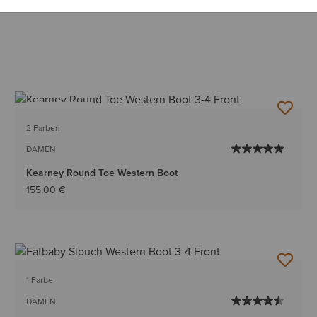
BESTSELLER
2 Farben
DAMEN
Kearney Round Toe Western Boot
155,00 €
1 Farbe
DAMEN