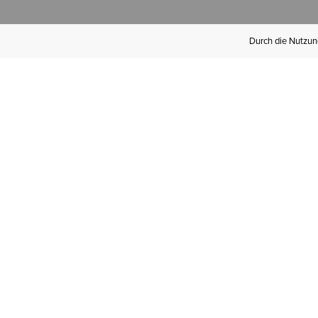
Durch die Nutzung
Werden Sie
Mitglied bei Ariat
Insider
Kostenloser Versand ab 100 €,
kostenlose Rücksendungen und