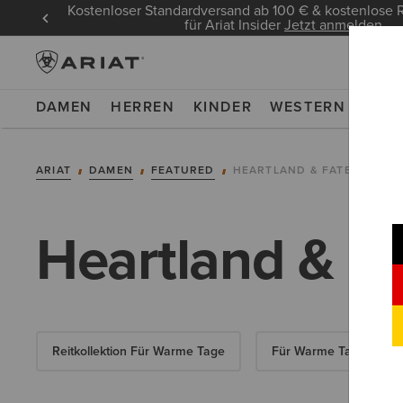
Kostenloser Standardversand ab 100 € & kostenlos
für Ariat Insider
Jetzt anmelden
DAMEN
HERREN
KINDER
WESTERN
WOR
ARIAT
DAMEN
FEATURED
HEARTLAND & FATBABY WE
Heartland & F
Reitkollektion Für Warme Tage
Für Warme Tage