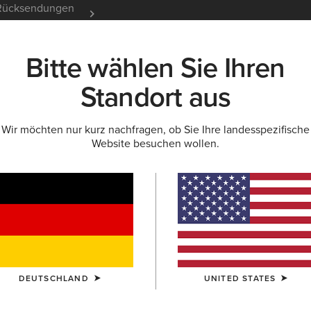
e Rücksendungen
12 Monate Garantie
Mehr er
Bitte wählen Sie Ihren
K
NEU & FEATURED
ARIAT LIFE
OUTLET
Standort aus
Wir möchten nur kurz nachfragen, ob Sie Ihre landesspezifische
STERNSTIEFEL
Website besuchen wollen.
atbaby Western 
Für Regentage
Für Kalte Tage
Turnier-Kollektion
DEUTSCHLAND
UNITED STATES