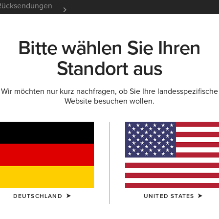
e Rücksendungen
12 Monate Garantie
Mehr er
Bitte wählen Sie Ihren
K
NEU & FEATURED
ARIAT LIFE
OUTLET
Standort aus
Wir möchten nur kurz nachfragen, ob Sie Ihre landesspezifische
Website besuchen wollen.
 Kinder
DEUTSCHLAND
UNITED STATES