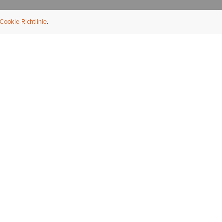
Cookie-Richtlinie
NFORMATION
ÜBER UNS
ndler finden
Über Ariat
ternational
Nachhaltigkeit
bs & Karriere
Presse
ößentabellen
Athleten
ue Fit
iefel-Reparaturservice