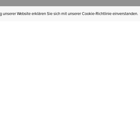
 unserer Website erklären Sie sich mit unserer Cookie-Richtlinie einverstanden.
MEIN KONTO
I
BESTELLSTATUS
RÜCKSENDUNGEN
Mein Konto
Hä
Newsletteranmeldung
In
GESCHENKGUTSCHEINE
Für später gespeichert
Jo
LIEFERUNG & VERSAND
Ariat Insider
Gr
GARANTIE
Ariat weiterempfehlen
Tr
KLARNA
St
HILFE