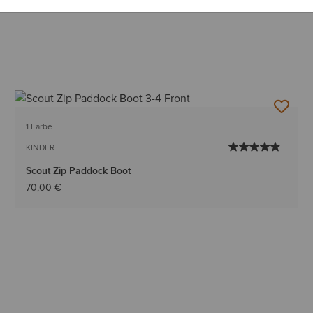
1 Farbe
KINDER
Scout Zip Paddock Boot
70,00 €