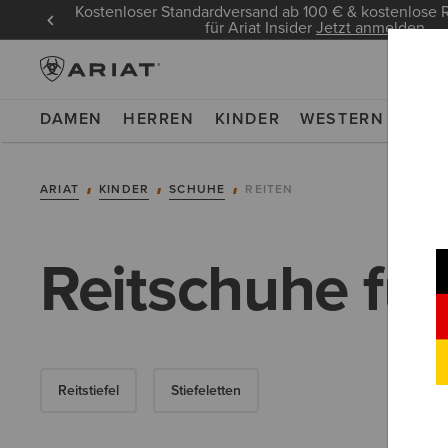
Kostenloser Standardversand ab 100 € & kostenlos
für Ariat Insider
Jetzt anmelden
DAMEN
HERREN
KINDER
WESTERN
WOR
ARIAT
KINDER
SCHUHE
REITEN
Reitschuhe für
Reitstiefel
Stiefeletten