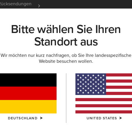
e Rücksendungen
12 Monate Garantie
Mehr er
Bitte wählen Sie Ihren
K
NEU & FEATURED
ARIAT LIFE
OUTLET
Standort aus
Wir möchten nur kurz nachfragen, ob Sie Ihre landesspezifische
Website besuchen wollen.
 Hoodies für Da
DEUTSCHLAND
UNITED STATES