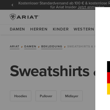
Kostenloser Standardversand ab 100 € & kostenlos
für Ariat Insider
Jetzt anmelden
DAMEN
HERREN
KINDER
WESTERN
WOR
ARIAT
DAMEN
BEKLEIDUNG
SWEATSHIRTS & HOODIES
Sweatshirts &
Hoodies
Pullover
Midlayer