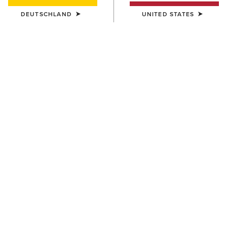
DEUTSCHLAND
UNITED STATES
KINDER
KINDER
Horse Shoe Beanie
AriatTEK Slimline
Performance Sock
12,00 €
10,00 €
KINDER
KINDER
Shield Belt
Cactus Print Cap
40,00 €
30,00 €