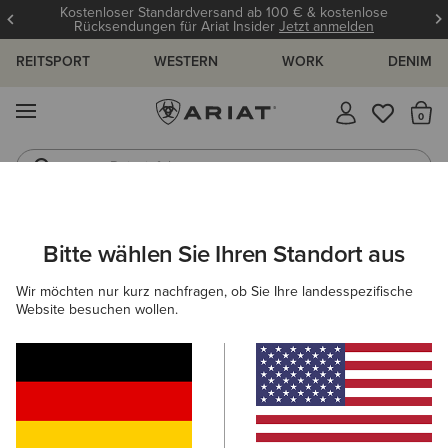
Kostenloser Standardversand ab 100 € & kostenlose
Rücksendungen für Ariat Insider
Jetzt anmelden
REITSPORT
WESTERN
WORK
DENIM
MENÜ
S
Reitstiefel
Jeans
ARIAT
KINDER
ACCESSOIRES
Bitte wählen Sie Ihren Standort aus
C
Zubehör für Kinder
Wir möchten nur kurz nachfragen, ob Sie Ihre landesspezifische
Website besuchen wollen.
Mützen & Caps
Gürtel
Socken
Filter & Sortieren
6 ARTIKEL