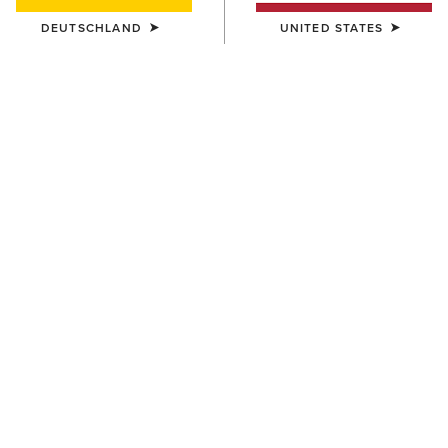
DEUTSCHLAND
UNITED STATES
HERREN
HERREN
Oxridge Belt
Work Camo Suede Inlay Belt
70,00 €
60,00 €
HERREN
HERREN
Work Triple Row Stitch Belt
Work Double Prong Belt
50,00 €
58,00 €