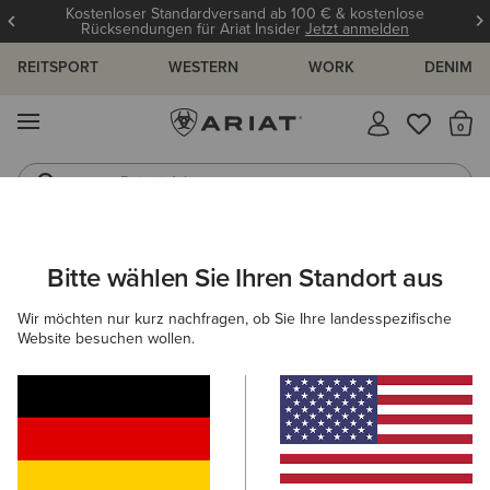
Kostenloser Standardversand ab 100 € & kostenlose
Rücksendungen für Ariat Insider
Jetzt anmelden
REITSPORT
WESTERN
WORK
DENIM
MENÜ
S
Reitstiefel
Jeans
ARIAT
HERREN
ACCESSOIRES
GÜRTEL
Bitte wählen Sie Ihren Standort aus
C
Herrengürtel
Wir möchten nur kurz nachfragen, ob Sie Ihre landesspezifische
Website besuchen wollen.
Mützen & Caps
Taschen
Geldbörsen
Handsch
Filter & Sortieren
6 ARTIKEL