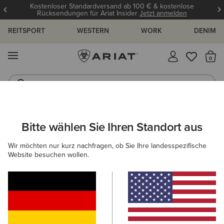
Kostenloser Standardversand ab 100 € & kostenlose
Rücksendungen für Ariat Insider
Jetzt anmelden
REITSPORT
WESTERN
WORK
DENIM
MENÜ
S
Westernstiefel
Gummistiefel
ARIAT
DAMEN
FEATURED
TRAININGSKOLLEKTION
Bitte wählen Sie Ihren Standort aus
C
Trainingskollektion für Damen
Wir möchten nur kurz nachfragen, ob Sie Ihre landesspezifische
Website besuchen wollen.
Reitkollektion Für Warme Tage
Für Warme Tage
Für 
Filter & Sortieren
86 ARTIKEL