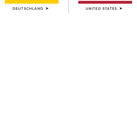
DEUTSCHLAND
UNITED STATES
DAMEN
DAMEN
Devon Sport Tall Riding Boot
Kendall Back Zip Lace
Paddock Boot
390,00 €
160,00 €
DAMEN
UNISEX
Palisade Field Tall Riding
Scout Chap
Boot
100,00 €
340,00 €