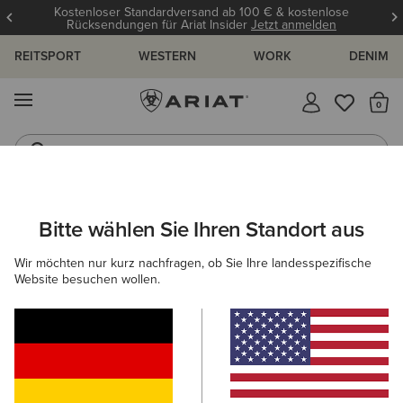
Kostenloser Standardversand ab 100 € & kostenlose
Rücksendungen für Ariat Insider
Jetzt anmelden
REITSPORT
WESTERN
WORK
DENIM
MENÜ
S
Reitstiefel
Jeans
ARIAT
GESCHENKE
GESCHENKE UNTER 120€
Bitte wählen Sie Ihren Standort aus
C
Geschenke unter 120 €
Wir möchten nur kurz nachfragen, ob Sie Ihre landesspezifische
Website besuchen wollen.
Kaufen Sie für Ihre Liebsten ein
Geschenke Für Sie