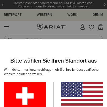
Kostenloser Standardversand ab 100 € & kostenlose
Rücksendungen für Ariat Insider
Jetzt anmelden
REITSPORT
WESTERN
WORK
DENIM
MENÜ
S
Reitstiefel
Jeans
Bitte wählen Sie Ihren Standort aus
C
UNGEN UND GUIDES
BLOG
ATHLETEN
EVENTS
Wir möchten nur kurz nachfragen, ob Sie Ihre landesspezifische
Website besuchen wollen.