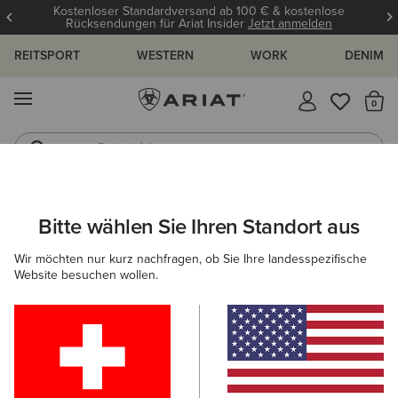
Kostenloser Standardversand ab 100 € & kostenlose
Rücksendungen für Ariat Insider
Jetzt anmelden
REITSPORT
WESTERN
WORK
DENIM
MENÜ
S
Reitstiefel
Jeans
HERREN
WESTERN
BEKLEIDUNG
DENIM
Bitte wählen Sie Ihren Standort aus
C
M4 Coltrane Boot Cut Jean
Wir möchten nur kurz nachfragen, ob Sie Ihre landesspezifische
Website besuchen wollen.
100,00 €
(283)
BESTSELLER