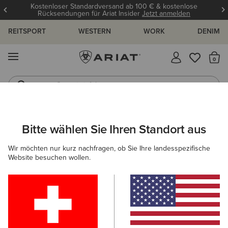
Kostenloser Standardversand ab 100 € & kostenlose
Rücksendungen für Ariat Insider
Jetzt anmelden
REITSPORT
WESTERN
WORK
DENIM
MENÜ
S
Gummistiefel
Reitstiefel
Bitte wählen Sie Ihren Standort aus
C
UNGEN UND GUIDES
BLOG
ATHLETEN
EVENTS
Wir möchten nur kurz nachfragen, ob Sie Ihre landesspezifische
Website besuchen wollen.