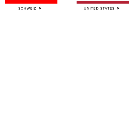
SCHWEIZ
UNITED STATES
DAMEN
DAMEN
Riveter Chelsea Waterproof
Riveter 6" Waterproof
Composite Toe Work Boot
Composite Toe Work Boot
170,00 €
180,00 €
DAMEN
Riveter Pull-On Waterproof
Composite Toe Work Boot
200,00 €