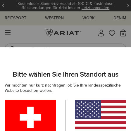
Kostenloser Standardversand ab 100 € & kostenlose
Rücksendungen für Ariat Insider
Jetzt anmelden
REITSPORT
WESTERN
WORK
DENIM
MENÜ
S
Reitstiefel
Jeans
ARIAT
DAMEN
WORK
ARBEITSSCHUHE
KOMPOSITKAPPE
Bitte wählen Sie Ihren Standort aus
C
Kompositkappenstiefel für Damen
Wir möchten nur kurz nachfragen, ob Sie Ihre landesspezifische
Website besuchen wollen.
Sicherheitsschuhe
Stahlkappenstiefel
Filter & Sortieren
3 ARTIKEL