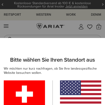
Kostenloser Standardversand ab 100 € & kostenlose
Rücksendungen für Ariat Insider
Jetzt anmelden
REITSPORT
WESTERN
WORK
DENIM
MENÜ
S
Gummistiefel
Reitstiefel
DAMEN
REITEN
SCHUHE
STIEFELETTEN
Bitte wählen Sie Ihren Standort aus
C
Kendall Back Zip Lace Paddock Boot
Wir möchten nur kurz nachfragen, ob Sie Ihre landesspezifische
Website besuchen wollen.
160,00 €
(2)