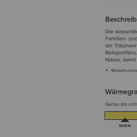
Beschrei
Die wasserdi
Familien- un
am Tribünenra
Reitsportfan
Nässe, damit 
Modellnumm
Wärmegr
Genau die rich
WARM