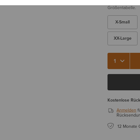
Sie sind sich be
Größentabelle.
X-Small
XX-Large
Kostenlose Rüc
Anmelden
f
Rücksendung
12 Monate 