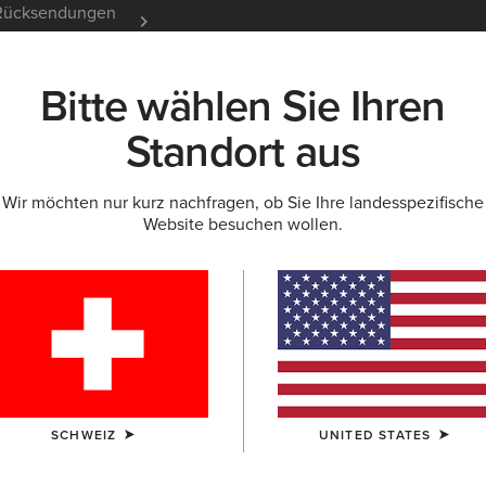
endungen
12 Monate Garantie
Mehr erfahren
Bitte wählen Sie Ihren
K
NEU & FEATURED
ARIAT LIFE
OUTLET
Standort aus
Wir möchten nur kurz nachfragen, ob Sie Ihre landesspezifische
Website besuchen wollen.
Spectator
50,
Reduziert von
auf
80,00 €
(3)
FARBE:
AUSWÄ
SCHWEIZ
UNITED STATES
GRÖSSE