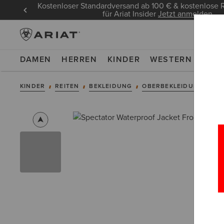
Kostenloser Standardversand ab 100 € & kostenlose Rücks
für Ariat Insider
Jetzt anmelden
DAMEN
HERREN
KINDER
WESTERN
WOR
KINDER
REITEN
BEKLEIDUNG
OBERBEKLEIDUNG