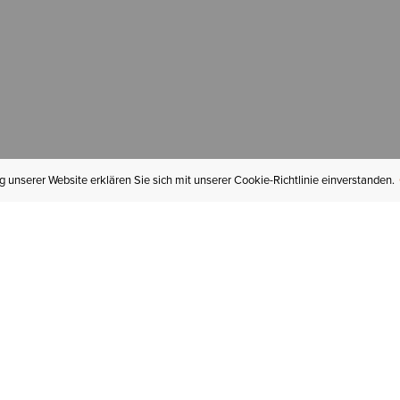
 unserer Website erklären Sie sich mit unserer Cookie-Richtlinie einverstanden.
MEIN KONTO
I
BESTELLSTATUS
RÜCKSENDUNGEN
Mein Konto
Hä
Newsletteranmeldung
In
GESCHENKGUTSCHEINE
Für später gespeichert
Jo
LIEFERUNG & VERSAND