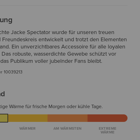
bung
chte Jacke Spectator wurde für unseren treuen
d Freundeskreis entwickelt und trotzt den Elementen
nd. Ein unverzichtbares Accessoire für alle loyalen
s. Das robuste, wasserdichte Gewebe schützt vor
das Publikum voller jubelnder Fans bleibt.
er
10039213
ad
tige Wärme für frische Morgen oder kühle Tage.
WÄRMER
AM WÄRMSTEN
EXTREME
WÄRME