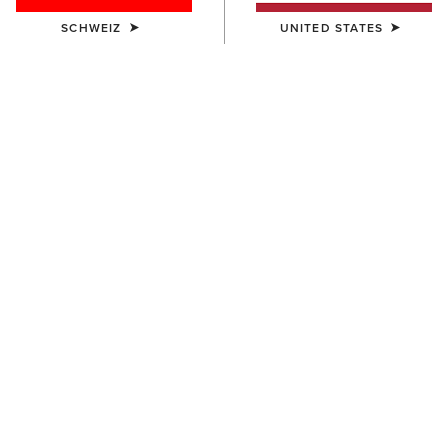
SCHWEIZ
UNITED STATES
FARBE:
DARK BROWN