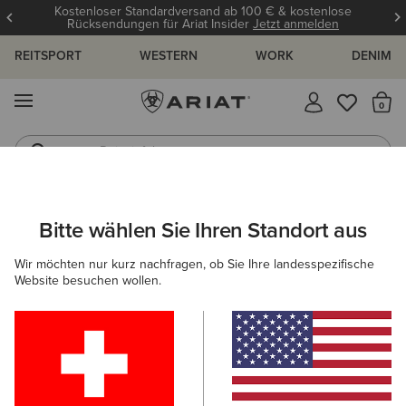
Kostenloser Standardversand ab 100 € & kostenlose
Rücksendungen für Ariat Insider
Jetzt anmelden
REITSPORT
WESTERN
WORK
DENIM
MENÜ
S
Reitstiefel
Jeans
HERREN
WORK
ARBEITSSCHUHE
SCHNÜRSCHUHE
Bitte wählen Sie Ihren Standort aus
C
Treadfast 6" Waterproof Steel Toe Work Boot
Wir möchten nur kurz nachfragen, ob Sie Ihre landesspezifische
Website besuchen wollen.
170,00 €
(7)