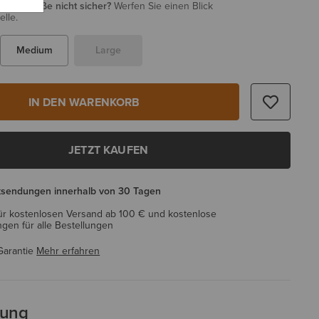
i Ihrer Größe nicht sicher?
Werfen Sie einen Blick
elle.
Medium
Large
IN DEN WARENKORB
JETZT KAUFEN
ksendungen innerhalb von 30 Tagen
ür kostenlosen Versand ab 100 € und kostenlose
en für alle Bestellungen
Garantie
Mehr erfahren
bung