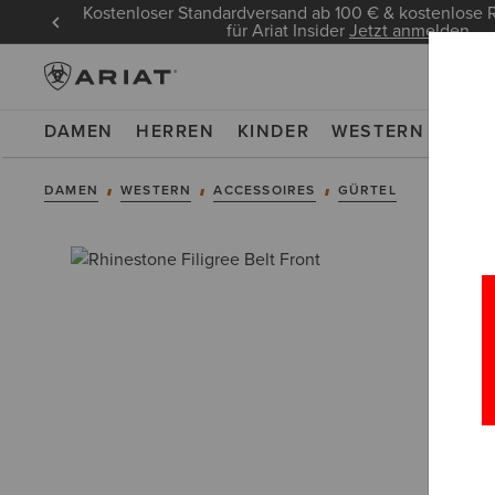
Kostenloser Standardversand ab 100 € & kostenlos
für Ariat Insider
Jetzt anmelden
DAMEN
HERREN
KINDER
WESTERN
WOR
DAMEN
WESTERN
ACCESSOIRES
GÜRTEL