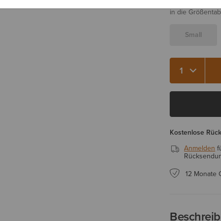
Sie sind sich be
in die Größentab
Small
Menge 1
Kostenlose Rüc
Anmelden
f
Rücksendung
12 Monate 
Beschrei