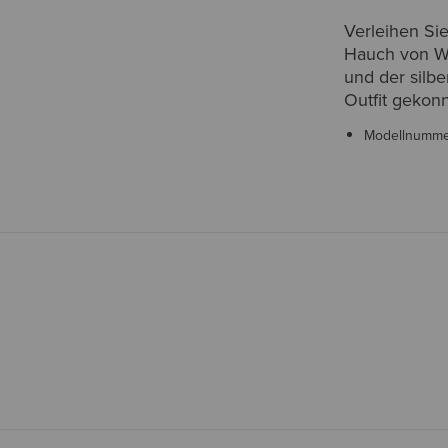
Verleihen Si
Hauch von W
und der silbe
Outfit gekonn
Modellnumm