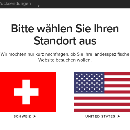
e Rücksendungen
12 Monate Garantie
Mehr er
Bitte wählen Sie Ihren
K
NEU & FEATURED
ARIAT LIFE
OUTLET
Standort aus
Wir möchten nur kurz nachfragen, ob Sie Ihre landesspezifische
Website besuchen wollen.
Rhinestone
90,00 €
(8)
FARBE:
BROW
SCHWEIZ
UNITED STATES
GRÖSSE