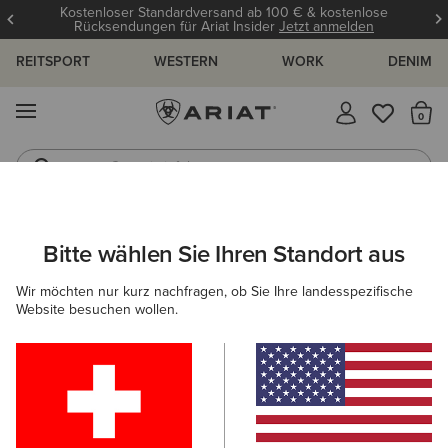
Kostenloser Standardversand ab 100 € & kostenlose
Rücksendungen für Ariat Insider
Jetzt anmelden
REITSPORT
WESTERN
WORK
DENIM
MENÜ
S
Gummistiefel
Reitstiefel
DAMEN
REITEN
BEKLEIDUNG
REITHOSEN- & LEGGINGS
Bitte wählen Sie Ihren Standort aus
C
Tri Factor Full Seat Tight
Wir möchten nur kurz nachfragen, ob Sie Ihre landesspezifische
Website besuchen wollen.
Reduziert von
auf
145,00 €
40,00 €
(8)