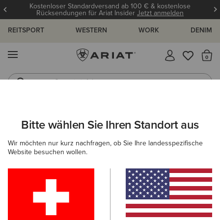
Kostenloser Standardversand ab 100 € & kostenlose
Rücksendungen für Ariat Insider
Jetzt anmelden
REITSPORT
WESTERN
WORK
DENIM
MENÜ
S
Gummistiefel
Reitstiefel
KINDER
REITEN
BEKLEIDUNG
OBERBEKLEIDUNG
Bitte wählen Sie Ihren Standort aus
C
Spectator Waterproof Jacket
Wir möchten nur kurz nachfragen, ob Sie Ihre landesspezifische
Website besuchen wollen.
Reduziert von
auf
80,00 €
50,00 €
(3)