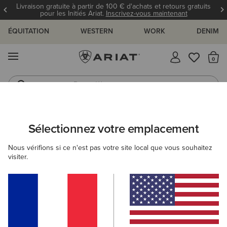
Livraison gratuite à partir de 100 € d'achats et retours gratuits
pour les Initiés Ariat.
Inscrivez-vous maintenant
ÉQUITATION
WESTERN
WORK
DENIM
MENU
Il
Bottes Western
Jeans
Sélectionnez votre emplacement
C
PLOI ET GUIDES
BLOG
ATHLÈTES
ÉVÉNEMENTS
Nous vérifions si ce n'est pas votre site local que vous souhaitez
visiter.